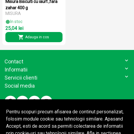
Misura Biscuiti cu iaurt ,fara
zahar 400 g
MISURA
In stoc
25,04 lei
Adauga in cos
Contact
Informatii
Servicii clienti
Social media
Pentru scopuri precum afisarea de continut personalizat,
folosim module cookie sau tehnologii similare. Apasand
Accept, esti de acord sa permiti colectarea de informatii
prin cookie-uri sau tehnologii similare. Afla in sectiunea