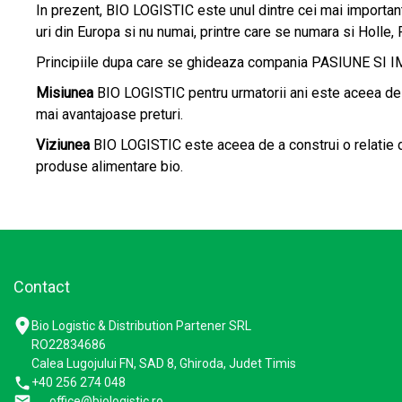
In prezent, BIO LOGISTIC este unul dintre cei mai importan
uri din Europa si nu numai, printre care se numara si Holle,
Principiile dupa care se ghideaza compania PASIUNE 
Misiunea
BIO LOGISTIC pentru urmatorii ani este aceea de a
mai avantajoase preturi.
Viziunea
BIO LOGISTIC este aceea de a construi o relatie dura
produse alimentare bio.
Contact
Bio Logistic & Distribution Partener SRL
RO22834686
Calea Lugojului FN, SAD 8, Ghiroda, Judet Timis
+40 256 274 048
office@biologistic.ro