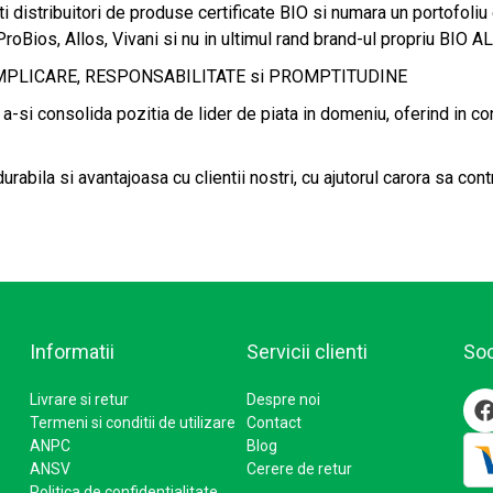
ti distribuitori de produse certificate BIO si numara un portofol
 ProBios, Allos, Vivani si nu in ultimul rand brand-ul propriu BIO 
SI IMPLICARE, RESPONSABILITATE si PROMPTITUDINE
-si consolida pozitia de lider de piata in domeniu, oferind in c
bila si avantajoasa cu clientii nostri, cu ajutorul carora sa contr
Informatii
Servicii clienti
Soc
Livrare si retur
Despre noi
Termeni si conditii de utilizare
Contact
ANPC
Blog
ANSV
Cerere de retur
Politica de confidentialitate