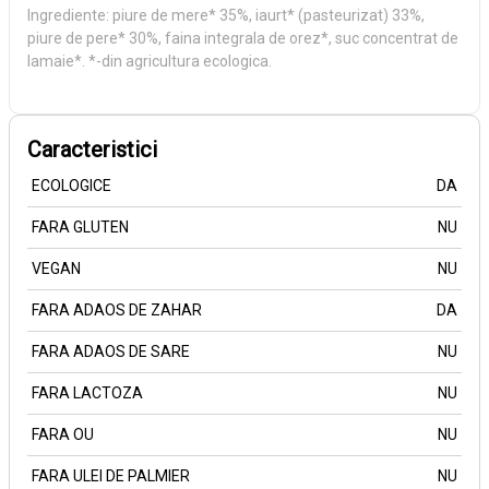
Ingrediente: piure de mere* 35%, iaurt* (pasteurizat) 33%,
piure de pere* 30%, faina integrala de orez*, suc concentrat de
lamaie*. *-din agricultura ecologica.
Caracteristici
ECOLOGICE
DA
FARA GLUTEN
NU
VEGAN
NU
FARA ADAOS DE ZAHAR
DA
FARA ADAOS DE SARE
NU
FARA LACTOZA
NU
FARA OU
NU
FARA ULEI DE PALMIER
NU