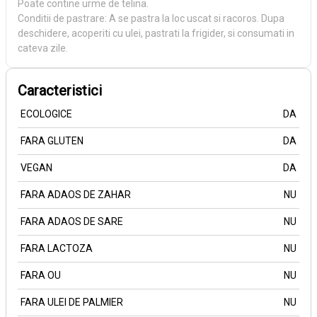
Poate contine urme de telina.
Conditii de pastrare: A se pastra la loc uscat si racoros. Dupa
deschidere, acoperiti cu ulei, pastrati la frigider, si consumati in
cateva zile.
Caracteristici
ECOLOGICE
DA
FARA GLUTEN
DA
VEGAN
DA
FARA ADAOS DE ZAHAR
NU
FARA ADAOS DE SARE
NU
FARA LACTOZA
NU
FARA OU
NU
FARA ULEI DE PALMIER
NU