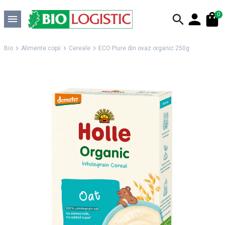
0
Bio
Alimente copii
Cereale
ECO Piure din ovaz organic 250g