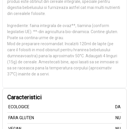
produs este obtinut din cereale integrale, speciale pentru
digestia bebelusului si furnizeaza astfel cat mai multi nutrienti
din cerealele folosite.
Ingrediente: faina integrala de ovaz**, tiamina (conform
legislatiei UE). **-din agricultura bio-dinamica. Contine gluten.
Poate sa contina urme de grau.
Mod de preparare recomandat: Incalziti 120ml de lapte (pe
care il folositi in mod obisnuit pentru hranirea bebelusului
dumneavoastra) pana la aproximativ 50°C. Adaugati 4 linguri
(15g) de cereale. Amestecati bine, apoi lasati sa se inmoaie si
sa se raceasca pana la temperatura corpului (aproximativ
37°C) inainte de a servi.
Caracteristici
ECOLOGICE
DA
FARA GLUTEN
NU
VEGAN
NU