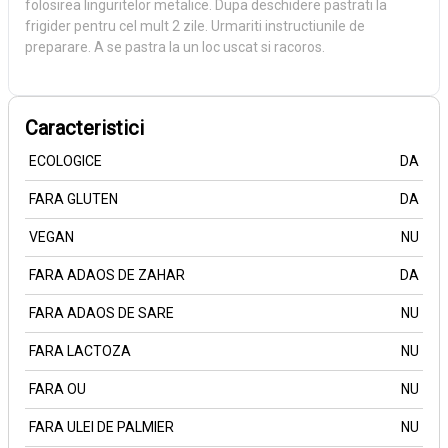
folosirea linguritelor metalice. Dupa deschidere pastrati la
frigider pentru cel mult 2 zile. Urmariti instructiunile de
preparare. A se pastra la un loc uscat si racoros.
Caracteristici
ECOLOGICE
DA
FARA GLUTEN
DA
VEGAN
NU
FARA ADAOS DE ZAHAR
DA
FARA ADAOS DE SARE
NU
FARA LACTOZA
NU
FARA OU
NU
FARA ULEI DE PALMIER
NU