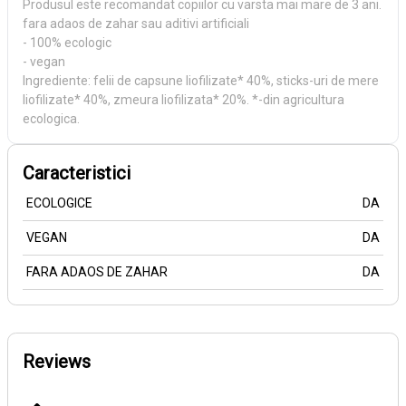
Produsul este recomandat copiilor cu varsta mai mare de 3 ani.
fara adaos de zahar sau aditivi artificiali
- 100% ecologic
- vegan
Ingrediente: felii de capsune liofilizate* 40%, sticks-uri de mere
liofilizate* 40%, zmeura liofilizata* 20%. *-din agricultura
ecologica.
Caracteristici
ECOLOGICE
DA
VEGAN
DA
FARA ADAOS DE ZAHAR
DA
Reviews