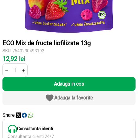
ECO Mix de fructe liofilizate 13g
SKU:
7640230493192
12,92 lei
Adauga in cos
Adauga la favorite
Share:
Consultanta clienti
Consultanta clienti 24/7