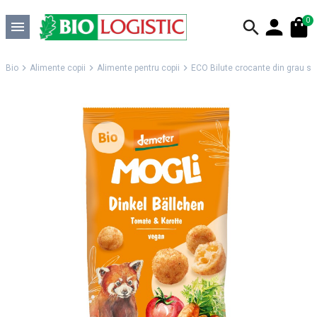
0
Bio
Alimente copii
Alimente pentru copii
ECO Bilute crocante din grau spe