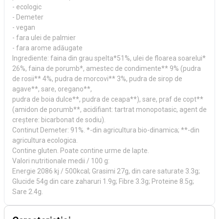
- ecologic
- Demeter
- vegan
- fara ulei de palmier
- fara arome adăugate
Ingrediente: faina din grau spelta*51%, ulei de floarea soarelui*
26%, faina de porumb*, amestec de condimente** 9% (pudra
de rosii** 4%, pudra de morcovi** 3%, pudra de sirop de
agave**, sare, oregano**,
pudra de boia dulce**, pudra de ceapa**), sare, praf de copt**
(amidon de porumb**, acidifiant: tartrat monopotasic, agent de
creștere: bicarbonat de sodiu).
Continut Demeter: 91%. *-din agricultura bio-dinamica; **-din
agricultura ecologica.
Contine gluten. Poate contine urme de lapte.
Valori nutritionale medii / 100 g:
Energie 2086 kj / 500kcal; Grasimi 27g, din care saturate 3.3g;
Glucide 54g din care zaharuri 1.9g; Fibre 3.3g; Proteine 8.5g;
Sare 2.4g.