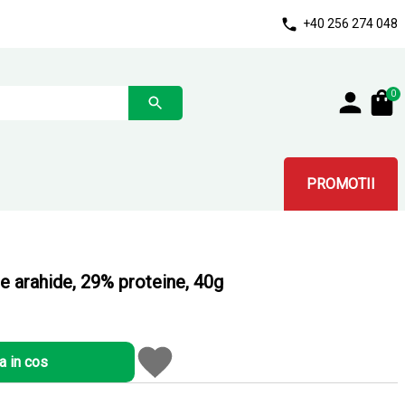
+40 256 274 048
0
PROMOTII
e arahide, 29% proteine, 40g
 in cos