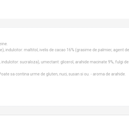
eine.
te), indulcitor: maltitol, ivelis de cacao 16% (grasime de palmier, agent d
indulcitor: sucraloza), umectant: glicerol, arahide macinate 9%, fulgi de
. Poate sa contina urme de gluten, nuci, susan si ou. - aroma de arahide.