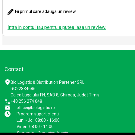
Fii primul care adauga un review
Intra in contul tau pentru a putea lasa un review.
Contact
Bio Logistic & Distribution Partener SRL
RO22834686
Calea Lugojului FN, SAD 8, Ghiroda, Judet Timis
+40 256 274 048
office@biologistic.ro
Program suport clienti:
Luni - Joi: 08:00 - 16:00
Vineri: 08:00 - 14.00
Sambata - Duminica: Inchis